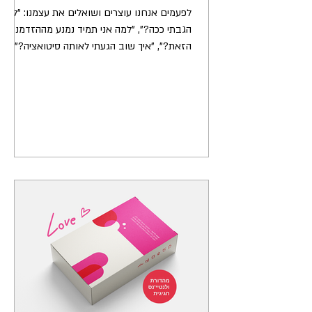
לפעמים אנחנו עוצרים ושואלים את עצמנו: "למה
הגבתי ככה?", "למה אני תמיד נמנע מההזדמנות
הזאת?", "איך שוב הגעתי לאותה סיטואציה?".
אנחנו אוהבים להאמין שאנחנו יצורים רציונליים,
שמקבלים החלטות מתוך בחירה חופשית וצלילות
דעת. אבל האמת היא שמתחת לפני השטח,
פועלת "מערכת הפעלה" שקופה שמנהלת אותנו
בכל רגע. למערכת הזו קוראים: מערך האמונות
הפנימי שלנו. מאיפה הכל התחיל? מערך האמונות
שלנו לא נולד בחלל ריק. הוא נבנה שכבה על
שכבה, כמו פסיפס של חיים שלמים. המקורות
שלו נמצאים ברגעים הקטנים ביותר