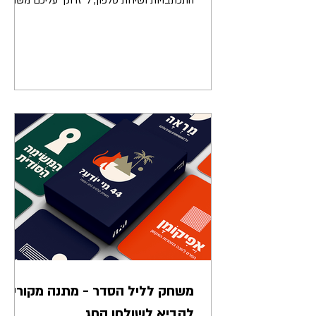
התכתבויות ושיחת טלפון, ל״זרוק״ עליכם משהו
לא מתאמץ אבל מחמיא...
משחק לליל הסדר - מתנה מקורית
להביא לשולחן החג