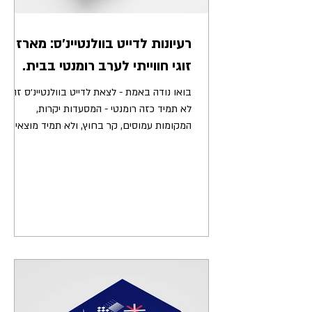
רעיונות לדייט בוולנטיינ׳ס: מארז
זוגי חווייתי לערב רומנטי בבית.
בואו נודה באמת - לצאת לדייט בוולנטיינ׳ס זה
לא תמיד כזה רומנטי - המסעדות יקרות,
המקומות עמוסים, קר בחוץ, ולא תמיד מוצאים
בייביסיטר. ותכ׳לס? לא תמיד מתחשק לצאת... כן
מתחשק להיות יחד. אז יצרנו מארז שיסגור לכם
את הפינה: ערב זוגי שהוא באמת מיוחד, גם בלי
לצאת מהבית ובלי לרוקן את הכיס. פותחים את
הקופסה, מוזגים צ’ייסר ומתמסרים לחוויה
שמובילה אתכם בקצב נעים, לשיחה טובה,
לצחוק ולרגעים שלא תמיד קורים ביומיום. מה
מחכה לכם במארז? זה לא עוד ערב על הספה,
וזה לא “רק משחק”. זו חוויה שלמה שנ