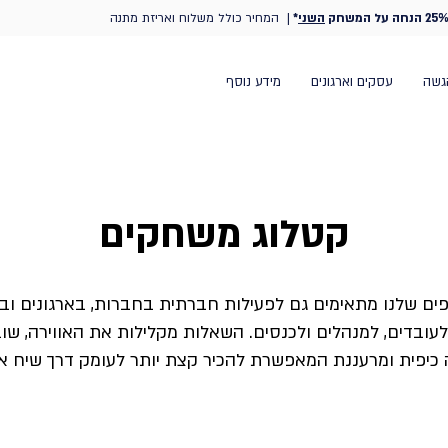
25% הנחה על המשחק
השני
*
| המחיר כולל משלוח ואריזת מתנה
גשה
עסקים וארגונים
מידע נוסף
קטלוג משחקים
קטלוג משחקים //
 לכם מלא קלפים מסקרנים ומרגשים מלאים בתוכן שנון, מצחיק
ם שלנו מתאימים גם לפעילות חברתית בחברות, בארגונים וב
 כדי שתשחקו עם האנשים שאתם אוהבים בכל מקום ובכל זמן -
עובדים, למנהלים ולכנסים. השאלות מקלילות את האווירה, ש
נו להכיר, לצחוק ולהתקרב בכל קלף מחדש.
ה כיפית ומרעננת המאפשרת להכיר קצת יותר לעומק דרך שיח א