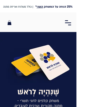
25% הנחה על המשחק
השני
*
| כולל משלוח ואריזת מתנה
שֶׁנִּהְיֶה לְרֹאשׁ
משחק קלפים לחגי תשרי -
מתנה מקורית וערכית לעובדים.