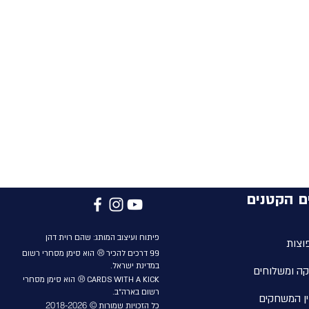
ם הקטנים
פיתוח ועיצוב המותג: שהם
רוית
דהן
וצות
®
99
דרכים להכיר
הוא סימן מסחרי רשום
במדינת ישראל.
קה ומשלוחים
®
CARDS WITH A KICK
הוא סימן מסחרי
רשום בארה״ב.
ן המשחקים
© 2018-2026
כל הזכויות שמורות