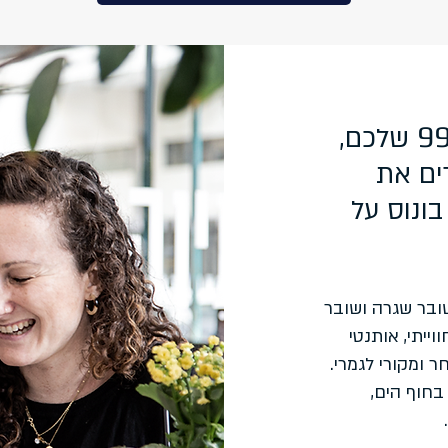
9
שלכם,
רים את
בונוס על
בר שגרה ושובר
ייתי, אותנטי
 ומקורי לגמרי.
חוף הים,