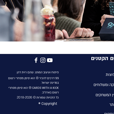
ם הקטנים
פיתוח ועיצוב המותג: שהם
רוית
דהן
וצות
®
99
דרכים להכיר
הוא סימן מסחרי רשום
במדינת ישראל.
קה ומשלוחים
®
CARDS WITH A KICK
הוא סימן מסחרי
רשום בארה״ב.
ן המשחקים
© 2018-2026
כל הזכויות שמורות
® Copyright
תר
וספים