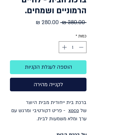
ברכת הבית - לחיים
הרמוניים ושמחים.
מחיר
מחיר
 ‏380.00 ‏₪ 
רגיל
מבצע
כמות
*
הוספה לעגלת הקניות
לקנייה מהירה
ברכת בית ייחודית מבית היוצר
של
xoco
- פריט דקורטיבי ומרגש עם
ערך ומלא משמעות לבית.
על ברכת הבית