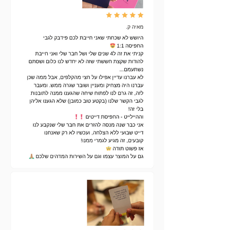
השפע בתוכו...״
לקטלוג התפילות המלא של:
xoco spirtual
designs