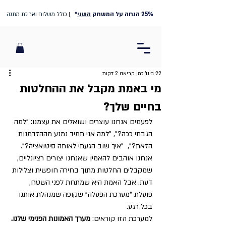
25% הנחה על המשחק
השני
*
| כולל משלוח ואריזת מתנה
22 בינו׳
זמן קריאה 2 דקות
מי באמת מקבל את ההחלטות
בחיים שלך?
לפעמים אנחנו עוצרים ושואלים את עצמנו: "למה 
הגבתי ככה?", "למה אני תמיד נמנע מההזדמנות 
הזאת?",  "איך שוב הגעתי לאותה סיטואציה?". 
אנחנו אוהבים להאמין שאנחנו יצורים רציונליים, 
שמקבלים החלטות מתוך בחירה חופשית וצלילות 
דעת. אבל האמת היא שמתחת לפני השטח, 
פועלת "מערכת הפעלה" שקופה שמנהלת אותנו 
בכל רגע.
למערכת הזו קוראים: 
מערך האמונות הפנימי שלנו.