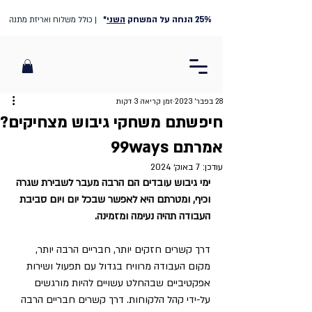
25% הנחה על המשחק
השני
*
| כולל משלוח ואריזת מתנה
28 בפבר׳ 2023
זמן קריאה 3 דקות
חיפשתם משחקי גיבוש מצחיקים?
אמרתם 99ways
עודכן:
7 באוק׳ 2024
ימי גיבוש עובדים הם הרבה מעבר לשבירת שגרה 
וכיף, ומטרתם היא לאפשר שבכל יום ויום סביבת 
העבודה תהיה נעימה ומזמינה.
דרך קשרים חזקים יותר, חבריים הרבה יותר, 
מקום העבודה מרוויח בגדול עם תפעול ושירות 
אפקטיביים שבהחלט עשויים להיות מורגשים 
על-ידי קהל הלקוחות. דרך קשרים חבריים הרבה 