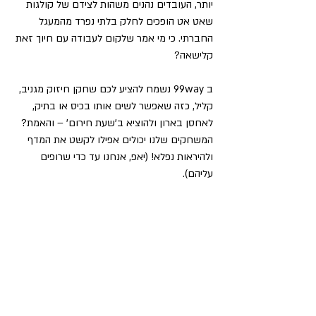
יותר, העובדים נהנים משהות לצידם של קולגות 
שאט אט הופכים לחלק בלתי נפרד מהמעגל 
החברתי. כי מי אמר שלקום לעבודה עם חיוך זאת 
קלישאה?
ב 99way נשמח להציע לכם שחקן חיזוק מגניב, 
קליל, כזה שאפשר לשים אותו בכיס או בתיק, 
לאחסן בארון ולהוציא ב'שעת חירום' – והאמת? 
המשחקים שלנו יכולים אפילו לקשט את המדף 
ולהיראות נפלא! (יאפ, אנחנו עד כדי שרופים 
עליהם). 