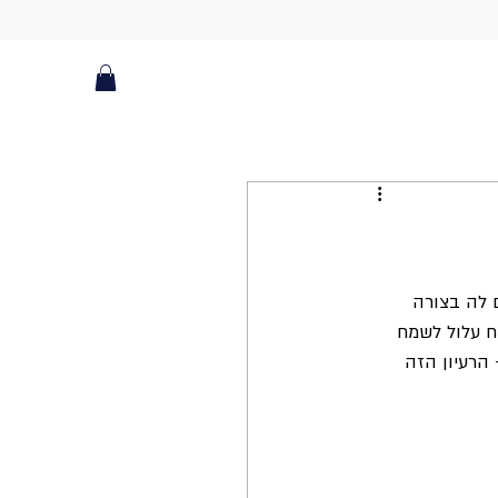
 לה בצורה 
 ה-80 ולהחביא טבעת בקינוח עלול לשמח 
 הרעיון הזה 