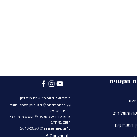
ם הקטנים
פיתוח ועיצוב המותג: שהם
רוית
דהן
וצות
®
99
דרכים להכיר
הוא סימן מסחרי רשום
במדינת ישראל.
קה ומשלוחים
 את קפסולת המשאלות -
®
CARDS WITH A KICK
הוא סימן מסחרי
רשום בארה״ב.
קורית וכיפית עם משמעות.
ן המשחקים
© 2018-2026
כל הזכויות שמורות
® Copyright
תר