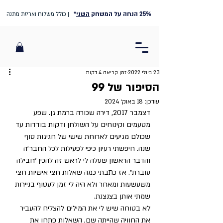
25% הנחה על המשחק
השני
*
| כולל משלוח ואריזת מתנה
23 ביולי 2022
זמן קריאה 4 דקות
הסיפור של 99
עודכן:
18 באוק׳ 2024
דצמבר 2017, דירה שכורה ברמת גן. שפע 
מטעמים וקינוחים על השולחן ודקות בודדות עד 
שכולם מגיעים לארוחת שישי של חגיגות סוף 
שנה. חיפשתי רעיון כיפי לפעילות לכל החבר׳ה 
והדבר הראשון שעלה לי לראש זה להכין ״חבילה 
עוברת״. אז כתבתי כמה שאלות חצי אישיות חצי 
משעשעות ומאחר ולא היה לי זמן לעטוף בניירות 
שמתי אותן בצנצנת. 
לא בטוחה שיש לי את המילים להצליח להעביר 
את החוויה שהייתה שם, השאלות פתחו את 