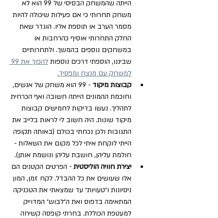
הייתה שהמשחק הבסיסי של 99 הוא לא 
משחק תחרותי כי אם פעילות שיכולה להיות 
מסמר הערב או תוספת אליו. הוגדר שאת 
החלק התחרותי אוסיף כהרחבות או 
במשחקים נוספים בהמשך. ולתחרותיים 
שביננו, הוספתי דרכים נוספות 
להפוך את 99 
למשחק עם מנצח ומפסיד.
קבוצות מיקוד 
- 99 הוא משחק של אנשים, 
וחוכמת ההמונים הייתה חשובה ואף הכרחית 
לתהליך. נעשו בדיקות לחמישים קבוצות 
מיקוד שונות. היה חשוב לי לראות בלייב את 
התגובות ולכן נכחתי בכולם (באותה תקופה 
הייתי לוקחת איתי לכל מקום את השאלות - 
חולמת עליהן, חושבת עליהן ונושמת אותן). 
יצירת חוויה הוליסטית 
- הפרטים הקטנים הם 
אלו שעושים את כל ההבדל. לקח זמן, המון 
ניסיונות ו״טעויות״ עד שמצאתי את הטכניקה 
המתאימה בדפוס ואת ה״לבוש״ המדוייק 
למעטפת הכוללת. בחרתי קופסה קשיחה 