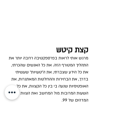
קצת קיטש
מרגש אותי לראות בפרספקטיבה רחבה יותר את 
התהליך המטורף הזה. את כל האנשים שהכרתי, 
את כל הידע שצברתי, את ה״טעויות״ שעשיתי 
בדרך, את הבחירות וההחלטות המאתגרות, את 
האופטימיות שנעה בי בין כל הקצוות, את כל 
השעות המרובות מול המחשב ואת הצוות 
המדהים של 99. 
אבל הכי הכי, מרגשת אותי הידיעה שיצרתי משהו 
שמרגש גם אתכם, שמקלף שכבות, שפותח את 
הלב ומייצר רגעים מקרבים, מצחיקים ואותנטיים.