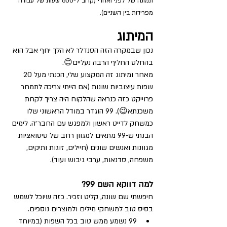
תמונה של לפני ואחרי (קרוב ל-600 שעות של עבודה 
מפרידות בין השניים).
המיתוג
נכון שבמקרה הזה הסנדלר לא הלך יחף אבל הוא 
בהחלט החליף הרבה נעליים😊.
מאחר ומיתוג זה המקצוע שלי, הכנתי מעל 20 
שפות עיצוביות שונות (אם הייתי צריכה לתמחר 
פרוייקט כזה כנראה שהלקוח היה צריך לקחת 
משכנתא😉). 99 הוגדר במודל הראשוני שלו 
כמשחק לדייט ראשון ולמפגש עם החבר׳ה. לימים 
הבנתי ש-99 מתאים למגוון רחב של סיטואציות 
מגוונות ואנשים שונים (חיילים, זוגות ותיקים, 
משפחה, סדנאות, ערבי גיבוש ועוד). 
למה דווקא השם 99?
חיפשתי שם שונה, קליט וזכיר. כזה שיוכל לשמש 
בסיס טוב למשחקי מילים ולמוצרים נוספים. 
99 נשמע ממש טוב בכל השפות (במיוחד 