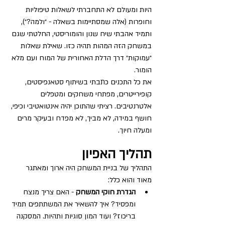
היות ומעולם לא התחברתי לשאלות טיפוליות 
וחופרות (אלה שמסתיימות בשאלה - ״ולמה?״), 
ותמיד אהבתי שיח שנון והומוריסטי, החלטתי שגם 
במשחק הזה המהות תהיה כזו. שאילת שאלות 
״עמוקות״ דרך הדלת האחורית של המוח ועם מלא 
הומור.
את כל התכנים כתבתי בשיתוף סטאנפיסטים, 
קופירייטרים, מפתחי משחקים ומטפלים 
אלטרנטיבים. רציתי שהתוכן יהיה אינטואטיבי וכיפי, 
חושף במידה, לא מביך, לא מפדח ובעיקר מרים 
ומעלה חיוך.
תהליך האפיון
התהליך של בניית המשחק היה ארוך ומאתגר 
מאוד והוא כלל: 
הגדרת חוקי המשחק
 - האם צריך מנצח 
ומפסיד? איך להשאיר את המשתתפים תמיד 
בריכוז? ועוד המון סוגיות ותהיות. המסקנה 