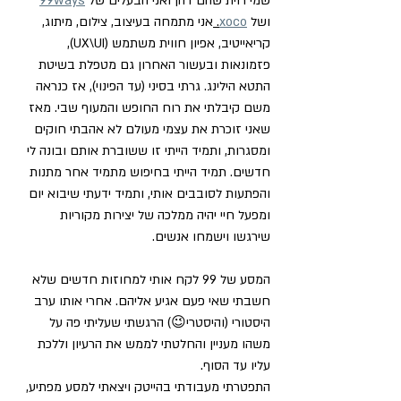
שמי רוית שהם דהן ואני הבעלים של 
99ways
ושל 
xoco
. 
אני מתמחה בעיצוב, צילום, מיתוג, 
קריאייטיב, אפיון חווית משתמש (UX\UI), 
פזמונאות ובעשור האחרון גם מטפלת בשיטת 
התטא הילינג. גרתי בסיני (עד הפינוי), אז כנראה 
משם קיבלתי את רוח החופש והמעוף שבי. מאז 
שאני זוכרת את עצמי מעולם לא אהבתי חוקים 
ומסגרות, ותמיד הייתי זו ששוברת אותם ובונה לי 
חדשים. תמיד הייתי בחיפוש מתמיד אחר מתנות 
והפתעות לסובבים אותי, ותמיד ידעתי שיבוא יום 
ומפעל חיי יהיה ממלכה של יצירות מקוריות 
שירגשו וישמחו אנשים.
המסע של 99 לקח אותי למחוזות חדשים שלא 
חשבתי שאי פעם אגיע אליהם. אחרי אותו ערב 
היסטורי (והיסטרי😉) הרגשתי שעליתי פה על 
משהו מעניין והחלטתי לממש את הרעיון וללכת 
עליו עד הסוף.
התפטרתי מעבודתי בהייטק ויצאתי למסע מפתיע, 