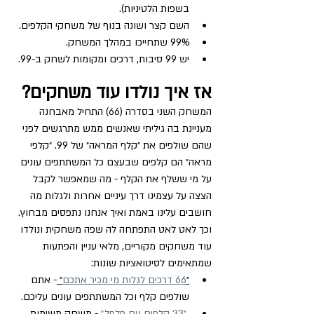
בשפות הלטיניות).
השם קצר ושונה בנוף של משחקי הקלפים.
99% שתחייכו במהלך המשחק.
יש 99 סיבות, דרכים ומקומות לשחק ב-99.
אז איך נולדו עוד משחקים?
המשחק השני בסדרה
(66) התחיל מאבחנה 
מעניינת בה גיליתי שאנשים ממש מתרגשים לפני 
שהם שולפים את ״קלף המראה״ של 99. ״קלפי 
מראה״ הם קלפים שבעצם כל המשתתפים עונים 
על מי ששלף את הקלף - מה שמאפשר לקבל 
הצצה על עצמינו דרך עיניים אחרות ולגלות מה 
חושבים עלינו באמת ואיך אנחנו נתפסים מבחוץ. 
וכך לאט לאט התפתחה לה שפה משחקית ונולדו 
עוד משחקים מקוריים, מלאי עניין והפתעות 
שמתאימים לסיטואציות שונות:
״
66 דרכים לגלות מי מכיר אתכם
״ 
- אתם 
שולפים קלף וכל המשתתפים עונים עליכם.
״33 קלפים עם פלפל״
 - משחק משימות 