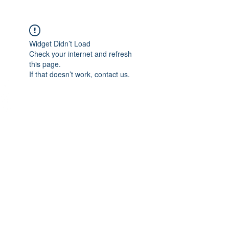
שלנו?
תהיו חברים - שתפו ותייגו אותנו
Widget Didn’t Load
Check your internet and refresh
this page.
If that doesn’t work, contact us.
המשחקים שלנו
משחקים לזוגות
משחקים למשפחה
משחקים לחבר׳ה
משחקים לחגים ולהתחלו
ת
משחקי גיבוש לצוות
הרחבות ותוספות
כל המשחקים
הצעות הגשה
הדייט הראשון
הצעת נישואין מקורית
דרכים נוספות לשחק
חברות, ארגונים וסדנאות
רעיונות ל״קנסות״ יצירתיים