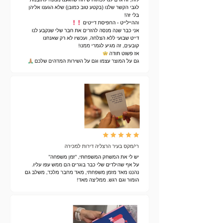
״33 קלפים עם פלפל״ - משחק עם
שאלות ומשימות לבילוי מפתיע, משחרר
ומלא רגעים שתזכרו עוד הרבה זמן.
תתכוננו לעוף עם הדמיון, למתוח קצת
גבולות ולהיקרע מצחוק בערב מלא
אקשן וחיוכים.
ממליצים לערבב את כל הקלפים משלושת
המשחקים ליצירת חוויה עשירה ומגוונת
(המשחקים מתאימים למפגש עם החברים,
המשפחה או לדאבל דייט).