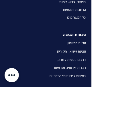
משחקי גיבוש לצוות
הרחבות ותוספות
כל המשחקים
הצעות הגשה
הדייט הראשון
הצעת נישואין מקורית
דרכים נוספות לשחק
חברות, ארגונים וסדנאות
רעיונות ל״קנסות״ יצירתיים
קצת עלינו
הסיפור שלנו
יצירת קשר
לקוחות מספרים
בלוג