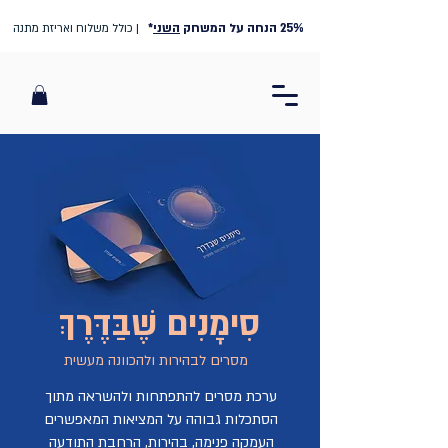
25% הנחה על המשחק
השני
*
| כולל משלוח ואריזת מתנה
סִימָנִים שֶׁבַּדֶּרֶךְ
מסרים לבהירות ולהכוונה מעשית
ערכת מסרים להתפתחות ולהשראה מתוך
הסתכלות גבוהה על המציאות המאפשרים
העמקה פנימה, בהירות, הרחבת התודעה