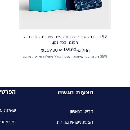
99 דרכים להכיר - היכרות כיפית ושוברת שגרה בכל
מקום ובכל זמן.
מחיר רגיל
מחיר מבצע
החל מ-
25% הנחה על המשחק השני | כולל משלוח ואריזת מתנה
הפרטי
הצעות הגשה
שאלות נפ
הדייט הראשון
זמני אספ
הצעת נישואין מקורית