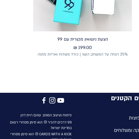
הצעת נישואין מקורית עם 99
מחיר
25% הנחה על המשחק השני | כולל משלוח ואריזת מתנה
ם הקטנים
פיתוח ועיצוב המותג: שהם
רוית
דהן
וצות
®
99
דרכים להכיר
הוא סימן מסחרי רשום
במדינת ישראל.
קה ומשלוחים
®
CARDS WITH A KICK
הוא סימן מסחרי