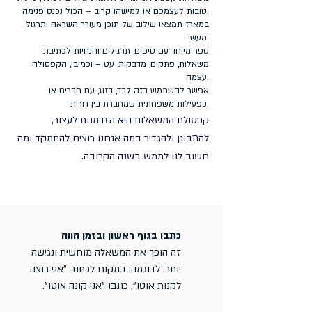
טובות לעצמכם או למישהו קרוב – הכול נכנס פנימה.
במארז תמצאו שילוב של תוכן מעורר השראה ותרגול
מעשי:
ספר מיוחד עם טיפים, תרגילים והנחיות לכתיבת
משאלות, פתקים, מדבקות, עט – וכמובן, הקפסולה
עצמה.
אפשר להשתמש בזה לבד, בזוג, עם חברים או
כפעילות משפחתית שמחברת בין דורות.
קפסולת המשאלות היא הזדמנות לעצור,
להתבונן ולהגדיר במה אנחנו רוצים להתמקד ומה
חשוב לנו לממש בשנה הקרובה.
​​כתבו בגוף ראשון ובזמן הווה
זה הופך את המשאלה מוחשית ונגישה
יותר. לדוגמה: במקום לכתוב "אני רוצה
לקנות אוטו", כתבו "אני קונה אוטו".