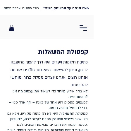
25% הנחה על המשחק
השני
*
| כולל משלוח ואריזת מתנה
קפסולת המשאלות
כתיבת חלומות ויעדים היא דרך להפוך מחשבה
לרצון, ורצון למציאות. כשאנחנו כותבים את מה
אנחנו רוצים, אנחנו יוצרים מסלול ברור ומוחשי
להגשמתו.
לא צריך אירוע מיוחד כדי לשאול את עצמנו: מה אני
באמת רוצה?
לפעמים מספיק רגע אחד של כוונה – ודף אחד פנוי –
כדי להתחיל תנועה חדשה.
קפסולת המשאלות היא לא רק מתנה מקורית, אלא גם
כלי אישי ויצירתי שמזמין אתכם לעצור לרגע, להתבונן
פנימה ולנסח את הדברים שבאמת חשובים לכם.
משאלות קטנות ויומיומיות, חלומות גדולים לעתיד, כוונות