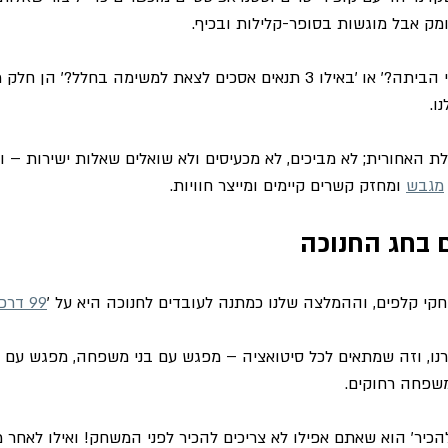
מק אבל מוגשות בסופר-קלילות ובכיף.
'מהו המאכל שמחזיר אותי הביתה?' או 'באילו 3 תנאים אסכים לצאת למשימה בחלל?'
ו.
 האחורית; לא מביכים, לא מכעיסים ולא שואלים שאלות ישירות – וע
מגבש
 ומחזק קשרים קיימים ומייצר חוויות.
 בחג החנוכה
י קלפים, וההמלצה שלנו כמתנה לעובדים לחנוכה היא על '
99 דרכים להכיר
ו, וזה שמתאים לכל סיטואציה – מפגש עם בני משפחה, מפגש עם ח
שפחה רחוקים.
ל '99 דרכים להכיר' הוא שאתם אפילו לא צריכים להכיר לפני המשחק! ואילו לאחר 