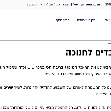
25% הנחה על המשחק
השני
*
| המחיר כולל משלוח ואריזת מתנה
גשה
עסקים וארגונים
מידע נוסף
דים לחנוכה
מביא לנו את המאכל המופגז בריבה הכי ממכר שיש (כזה שמפיל חודש
רד האמיץ של החשמונאים כנגד היוונים.
ם כל המשפחה לאורכו של השבוע, להדליק יחד נרות, לשיר שירים ופ
והילדים.
הוג לקנות שי לחג, חג החנוכה מביא עמו סוג של 'מותרות' שכזו. ו